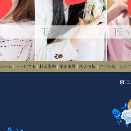
ホーム
|
セラピスト
|
料金案内
|
施術風景
|
求人情報
|
アクセス
|
リン